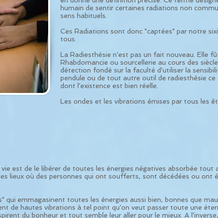
en donne une définition précise. Ce terme désigne 
humain de sentir certaines radiations non commu
sens habituels.
Ces Radiations sont donc "captées" par notre s
tous.
La Radiesthésie n'est pas un fait nouveau. Elle f
Rhabdomancie ou sourcellerie au cours des siècle
détection fondé sur la faculté d'utiliser la sensib
pendule ou de tout autre outil de radiesthésie ce
dont l'existence est bien réelle.
Les ondes et les vibrations émises par tous les êt
 vie est de le libérer de toutes les énergies négatives absorbée tout 
es lieux où des personnes qui ont soufferts, sont décédées ou ont é
ges" qui emmagasinent toutes les énergies aussi bien, bonnes que ma
gent de hautes vibrations à tel point qu'on veut passer toute une ét
irent du bonheur et tout semble leur aller pour le mieux. A l'inverse,