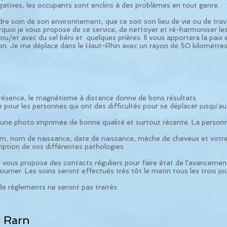
gatives, les occupants sont enclins à des problèmes en tout genre.
re soin de son environnement, que ce soit son lieu de vie ou de travail
urquoi je vous propose de ce service, de nettoyer et ré-harmoniser les
u/et avec du sel béni et quelques prières. Il vous apportera la paix 
ion. Je me déplace dans le Haut-Rhin avec un rayon de 50 kilomètres
présence, le magnétisme à distance donne de bons résultats.
pour les personnes qui ont des difficultés pour se déplacer jusqu'au 
 d'une photo imprimée de bonne qualité et surtout récente. La person
m, nom de naissance, date de naissance, mèche de cheveux et votre l
ption de vos différentes pathologies.
 vous propose des contacts réguliers pour faire état de l'avancement
ourrier. Les soins seront effectués très tôt le matin tous les trois jou
e règlements ne seront pas traités.
 Rarn