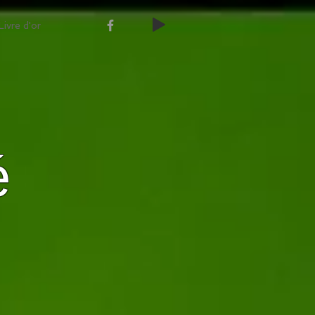
Livre d'or
é