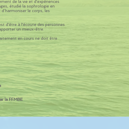
ement de la vie et d'expériences
ges, étudié la sophrologie en
 d’harmoniser le corps, les
st d'être à l'écoute des personnes
 apporter un mieux-être.
raitement en cours ne doit être
e
par la FFMBE