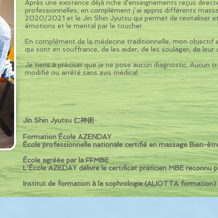
Après une existence déjà riche d'enseignements reçus direct
professionnelles, en complément j’ai appris différents massa
2020/2021 et le Jin Shin Jyutsu qui permet de revitaliser et
émotions et le mental par le toucher.
En complément de la médecine traditionnelle, mon objectif e
qui sont en souffrance, de les aider, de les soulager, de leur
Je tiens à préciser que je ne pose aucun diagnostic. Aucun t
modifié ou arrêté sans avis médical.
Jin Shin Jyutsu 仁神術
Formation École AZENDAY
École professionnelle nationale certifié en massage Bien-êtr
École agréée par la FFMBE
L’École AZEDAY délivre le certificat praticien MBE reconnu 
Institut de formation à la sophrologie (ALIOTTA formation)